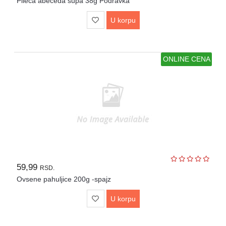
Pileća abeceda supa 38g Podravka
U korpu
ONLINE CENA
59,99
RSD.
Ovsene pahuljice 200g -spajz
U korpu