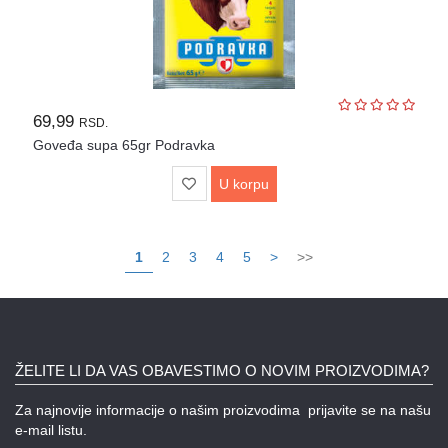
69,99
RSD.
Goveđa supa 65gr Podravka
U korpu
1
2
3
4
5
>
>>
ŽELITE LI DA VAS OBAVESTIMO O NOVIM PROIZVODIMA?
Za najnovije informacije o našim proizvodima prijavite se na našu
e-mail listu.