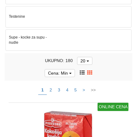
Namirnice
za
pripremu
Testenine
jela
Osnovne
Supe - kocke za supu -
životne
nudle
namirnice
Konzervirana
UKUPNO: 180
20
hrana
Cena: Min
Torte
i
kolači
1
2
3
4
5
>
>>
Zamrznuta
ONLINE CENA
hrana
Sušeno
voće
i