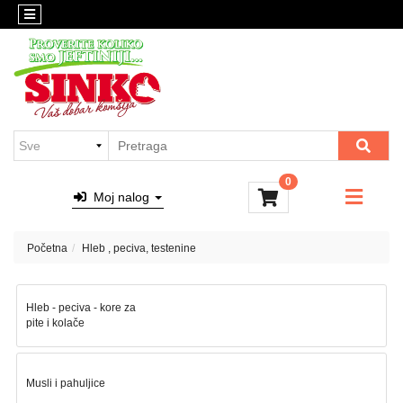
Kategorije
Sinko
pijaca
Sličice
i
Suvomesnati
igračke
proizvodi
i
Hleb
prerađevine,
,
delikates...
peciva,
0
Meso
testenine
Moj nalog
Kafa
Mlečni
i
proizvodi
Početna
Hleb , peciva, testenine
alkoholna
pića
Delikates
i
Hleb - peciva - kore za
sveže
pite i kolače
meso
Pijaca
Musli i pahuljice