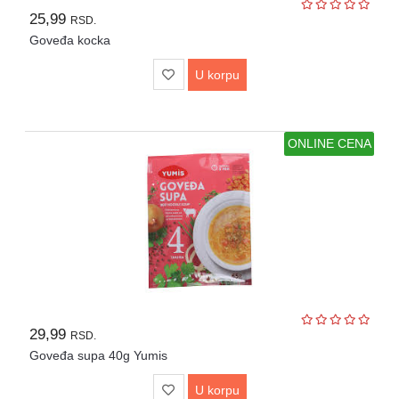
za
25,99
RSD.
čišćenje
Goveđa kocka
Lična
U korpu
kozmetika
Hrana
za
ONLINE CENA
kućne
ljubimce
Papirna
konfekcija
i
pelene
Proizvodi
za
domaćinstvo
29,99
RSD.
Goveđa supa 40g Yumis
Za
decu
U korpu