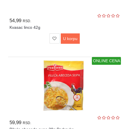
54,99
RSD.
Kvasac linco 42g
U korpu
ONLINE CENA
59,99
RSD.