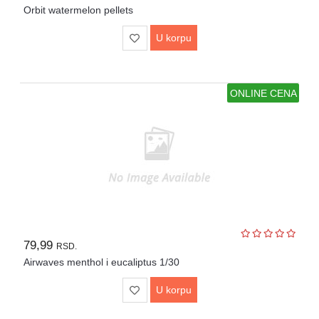
Orbit watermelon pellets
U korpu
ONLINE CENA
79,99
RSD.
Airwaves menthol i eucaliptus 1/30
U korpu