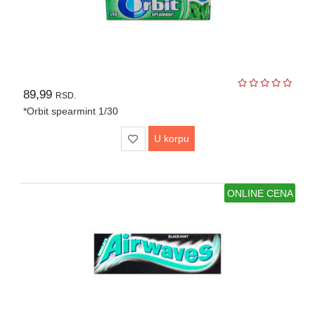
89,99
RSD.
*Orbit spearmint 1/30
U korpu
ONLINE CENA