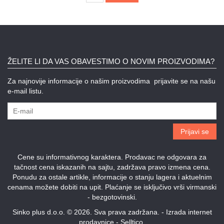
ŽELITE LI DA VAS OBAVESTIMO O NOVIM PROIZVODIMA?
Za najnovije informacije o našim proizvodima prijavite se na našu
e-mail listu.
Prijavi se
Cene su informativnog karaktera. Prodavac ne odgovara za
tačnost cena iskazanih na sajtu, zadržava pravo izmena cena.
Ponudu za ostale artikle, informacije o stanju lagera i aktuelnim
cenama možete dobiti na upit. Plaćanje se isključivo vrši virmanski
- bezgotovinski.
Sinko plus d.o.o. © 2026. Sva prava zadržana. -
Izrada internet
prodavnice
-
Selltico.