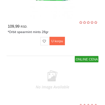
109,99
RSD.
*Orbit spearmint mints 28gr
U korpu
ONLINE CENA