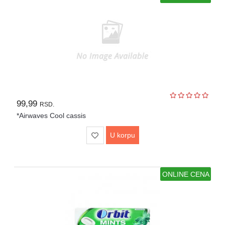
99,99
RSD.
*Airwaves Cool cassis
U korpu
ONLINE CENA