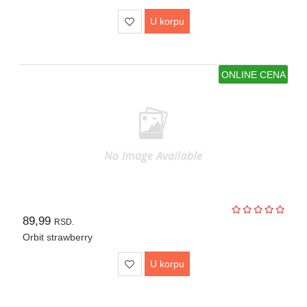
U korpu
ONLINE CENA
89,99
RSD.
Orbit strawberry
U korpu