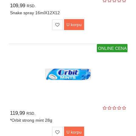
109,99
RSD.
Snake spray 16mlX12X12
U korpu
ONLINE CENA
119,99
RSD.
*Orbit strong mint 28g
U korpu