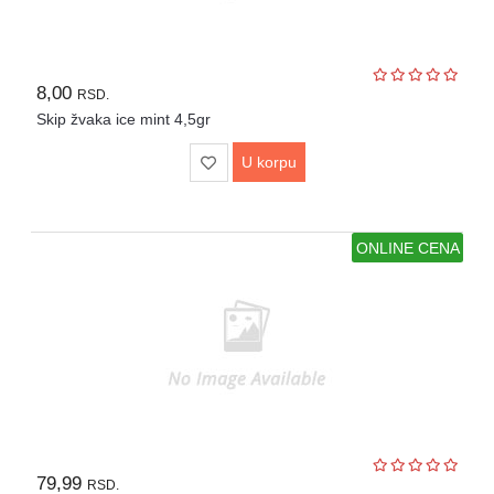
Sve
kategorije
8,00
RSD.
Skip žvaka ice mint 4,5gr
U korpu
ONLINE CENA
79,99
RSD.