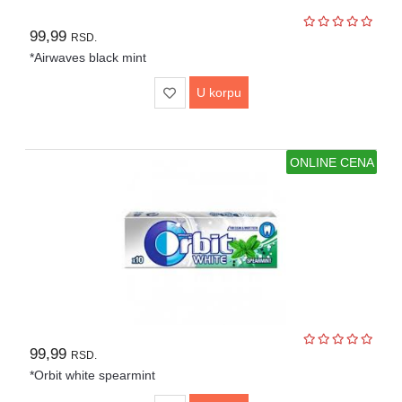
99,99
RSD.
*Airwaves black mint
U korpu
ONLINE CENA
99,99
RSD.
*Orbit white spearmint