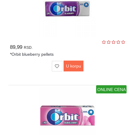
89,99
RSD.
*Orbit blueberry pellets
U korpu
ONLINE CENA