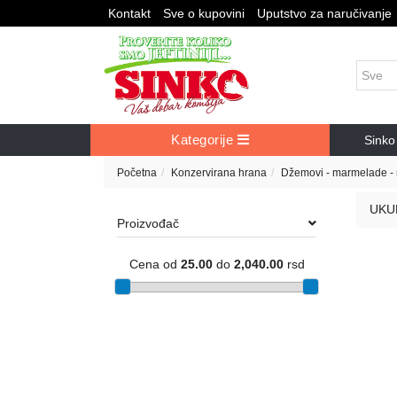
Kontakt
Sve o kupovini
Uputstvo za naručivanje
Kategorije
Sinko
Početna
Konzervirana hrana
Džemovi - marmelade -
UKU
Proizvođač
Cena od
25.00
do
2,040.00
rsd