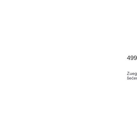
49
Zueg
šeće