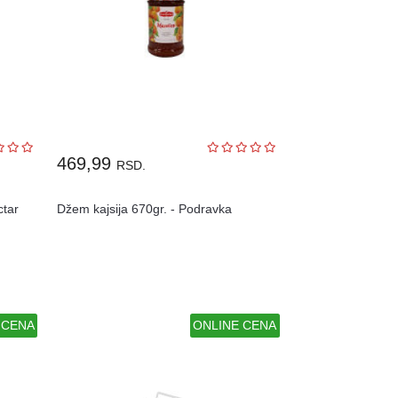
469,99
RSD.
ctar
Džem kajsija 670gr. - Podravka
 CENA
ONLINE CENA