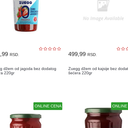
9,99
499,99
RSD.
RSD.
g džem od jagoda bez dodatog
Zuegg džem od kajsije bez doda
ra 220gr
šećera 220gr
ONLINE CENA
ONLINE