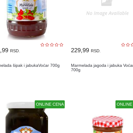
9,99
229,99
RSD.
RSD.
elada šipak i jabukaVoćar 700g
Marmelada jagoda i jabuka Voća
700g
ONLINE CENA
ONLINE