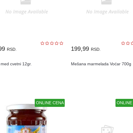
,99
199,99
RSD.
RSD.
 med cvetni 12gr.
Mešana marmelada Voćar 700g
ONLINE CENA
ONLINE