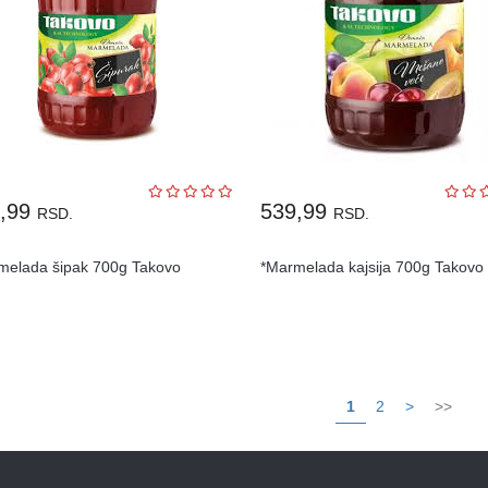
9,99
539,99
RSD.
RSD.
melada šipak 700g Takovo
*Marmelada kajsija 700g Takovo
1
2
>
>>