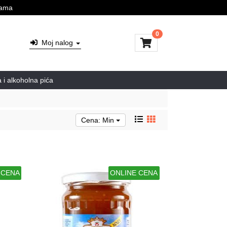
jama
0
Moj nalog
 i alkoholna pića
Cena: Min
 CENA
ONLINE CENA