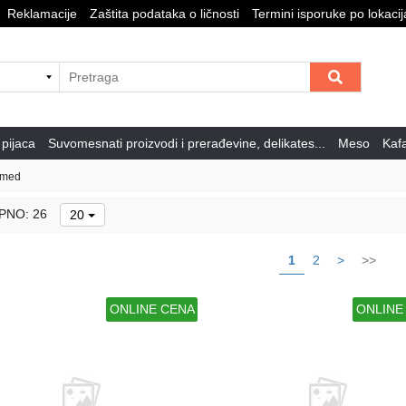
Reklamacije
Zaštita podataka o ličnosti
Termini isporuke po lokaci
 pijaca
Suvomesnati proizvodi i prerađevine, delikates...
Meso
Kafa
 med
PNO: 26
20
1
2
>
>>
ONLINE CENA
ONLINE