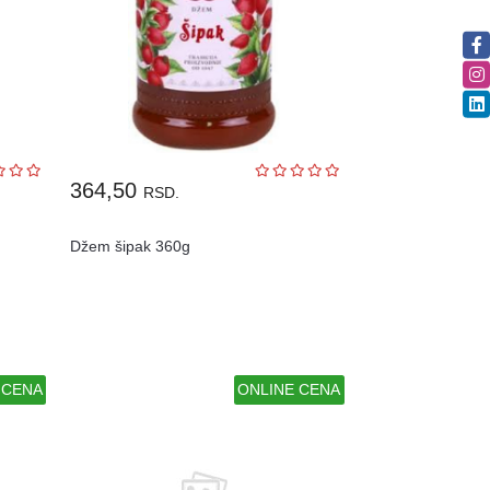
364,50
RSD.
Džem šipak 360g
 CENA
ONLINE CENA