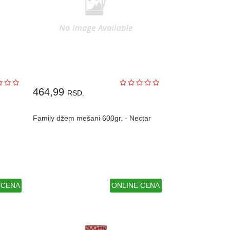
464,99
RSD.
Family džem mešani 600gr. - Nectar
 CENA
ONLINE CENA