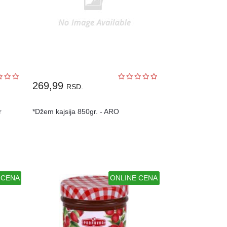
269,99
RSD.
r
*Džem kajsija 850gr. - ARO
 CENA
ONLINE CENA