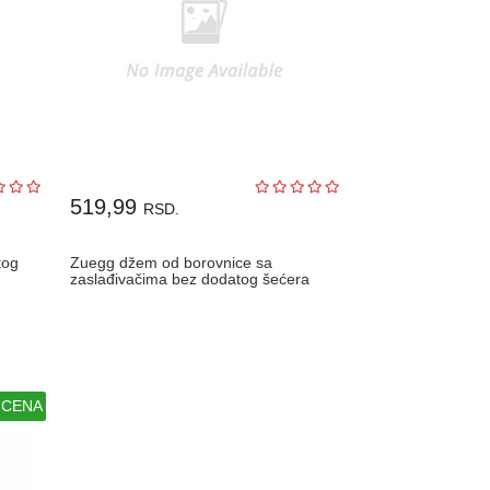
519,99
RSD.
tog
Zuegg džem od borovnice sa
zaslađivačima bez dodatog šećera
220gr
 CENA