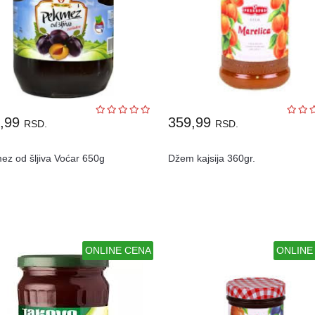
9,99
359,99
RSD.
RSD.
ez od šljiva Voćar 650g
Džem kajsija 360gr.
ONLINE CENA
ONLINE