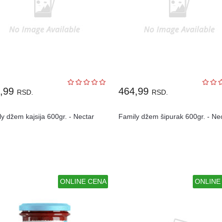
4,99
464,99
RSD.
RSD.
y džem kajsija 600gr. - Nectar
Family džem šipurak 600gr. - Ne
ONLINE CENA
ONLINE