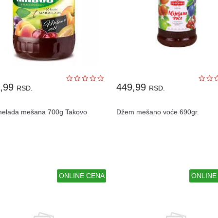
9,99
449,99
RSD.
RSD.
elada mešana 700g Takovo
Džem mešano voće 690gr.
ONLINE CENA
ONLINE