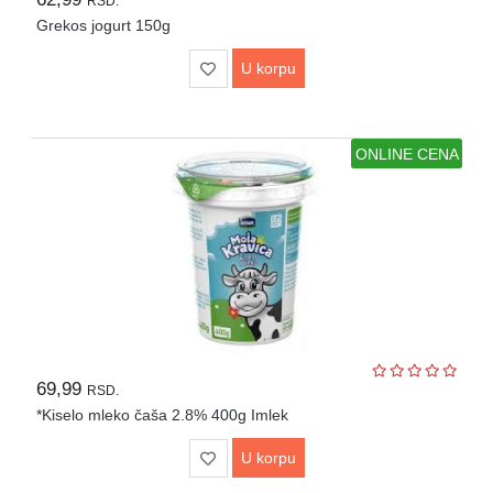
RSD.
Grekos jogurt 150g
U korpu
ONLINE CENA
69,99
RSD.
*Kiselo mleko čaša 2.8% 400g Imlek
U korpu