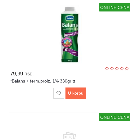
ONLINE CENA
79,99
RSD.
*Balans + ferm.proiz. 1% 330gr tt
U korpu
ONLINE CENA