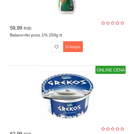
59,99
RSD.
Balans+fer.proiz.1% 250g tt
U korpu
ONLINE CENA
62,99