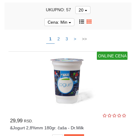
Namirnice
za
UKUPNO: 57
20
pripremu
jela
Cena: Min
Osnovne
1
2
3
>
>>
životne
namirnice
ONLINE CENA
Konzervirana
hrana
Torte
i
kolači
Zamrznuta
hrana
Sušeno
29,99
RSD.
voće
&Jogurt 2,8%mm 180gr. čaša - Dr.Milk
i