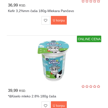
36,99
RSD.
Kefir 3,2%mm čaša 180g-Mlekara Pančevo
U korpu
ONLINE CENA
39,99
RSD.
*&Kiselo mleko 2.8% 180g čaša
U korpu