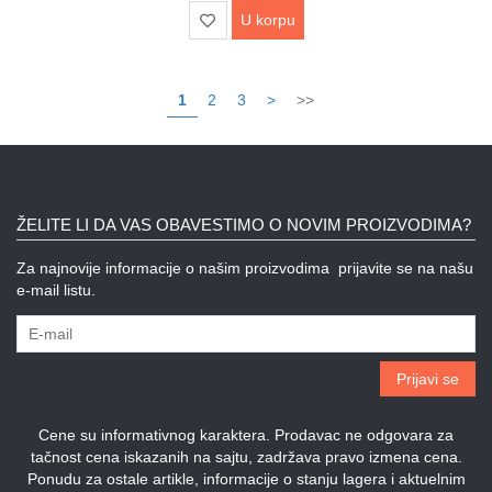
U korpu
1
2
3
>
>>
ŽELITE LI DA VAS OBAVESTIMO O NOVIM PROIZVODIMA?
Za najnovije informacije o našim proizvodima prijavite se na našu
e-mail listu.
Prijavi se
Cene su informativnog karaktera. Prodavac ne odgovara za
tačnost cena iskazanih na sajtu, zadržava pravo izmena cena.
Ponudu za ostale artikle, informacije o stanju lagera i aktuelnim