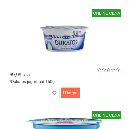
ONLINE CENA
69,99
RSD.
*Dukatos jogurt nat 150g
U korpu
ONLINE CENA