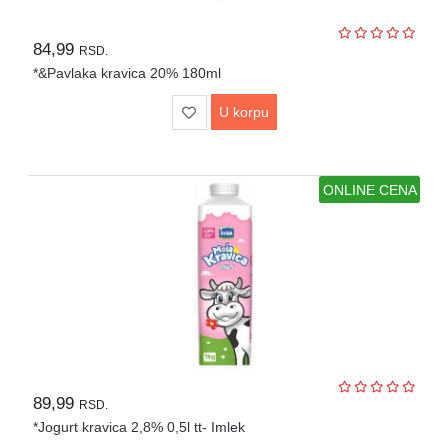
84,99
RSD.
*&Pavlaka kravica 20% 180ml
U korpu
ONLINE CENA
89,99
RSD.
*Jogurt kravica 2,8% 0,5l tt- Imlek