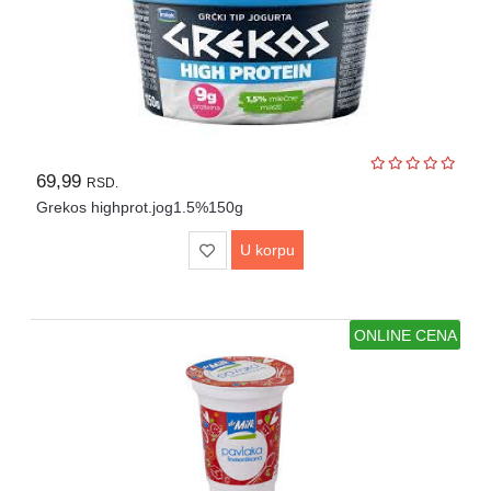
69,99
RSD.
Grekos highprot.jog1.5%150g
U korpu
ONLINE CENA