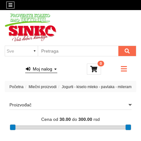
Kategorije
Sinko
pijaca
Sličice
i
Suvomesnati
igračke
proizvodi
i
Hleb
prerađevine,
,
delikates...
peciva,
0
Meso
testenine
Moj nalog
Kafa
Mlečni
i
proizvodi
Početna
Mlečni proizvodi
Jogurti - kiselo mleko - pavlaka - mileram
alkoholna
pića
Delikates
Proizvođač
i
sveže
meso
Cena od
30.00
do
300.00
rsd
Pijaca