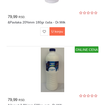
79,99
RSD.
&Pavlaka 20%mm 180gr čaša - Dr.Milk
U korpu
ONLINE CENA
79,99
RSD.