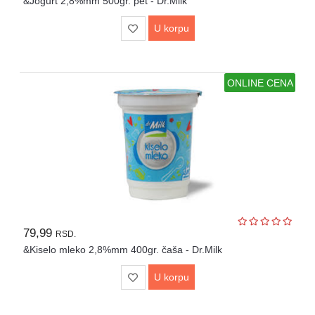
&Jogurt 2,8%mm 500gr. pet - Dr.Milk
U korpu
ONLINE CENA
79,99
RSD.
&Kiselo mleko 2,8%mm 400gr. čaša - Dr.Milk
U korpu