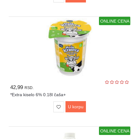
ONLINE CENA
42,99
RSD.
*Extra kiselo 6% 0.18l čaša+
U korpu
ONLINE CENA