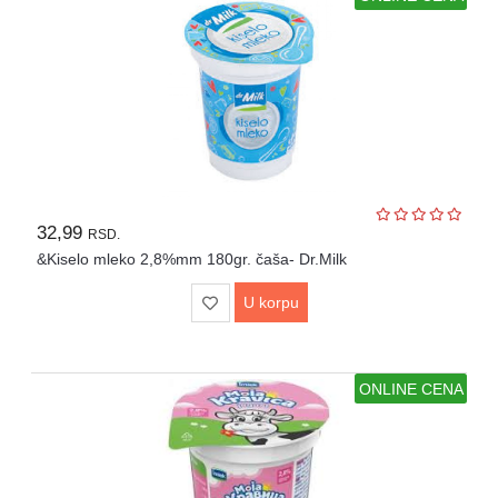
za
čišćenje
Lična
kozmetika
Hrana
za
kućne
ljubimce
32,99
RSD.
Papirna
&Kiselo mleko 2,8%mm 180gr. čaša- Dr.Milk
konfekcija
i
U korpu
pelene
Proizvodi
za
ONLINE CENA
domaćinstvo
Za
decu