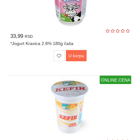
Sve
kategorije
33,99
RSD.
*Jogurt Kravica 2.8% 180g čaša
U korpu
ONLINE CENA